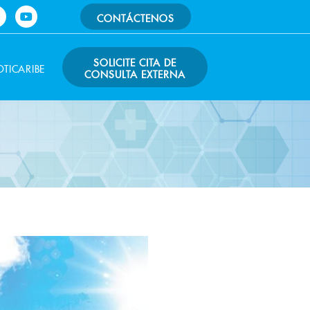
Y
CONTÁCTENOS
o
u
t
a
u
SOLICITE CITA DE
g
b
TICARIBE
CONSULTA EXTERNA
e
a
m