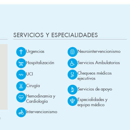
SERVICIOS Y ESPECIALIDADES
Urgencias
Neurointervencionismo
Hospitalización
Servicios Ambulatorios
Chequeos médicos
UCI
ejecutivos
Cirugía
Servicios de apoyo
Hemodinamia y
Especialidades y
Cardiología
equipo médico
Intervencionismo
a